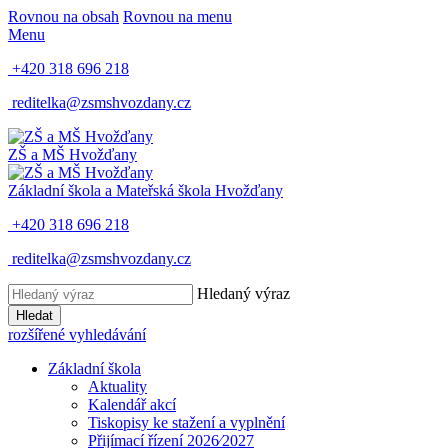
Rovnou na obsah
Rovnou na menu
Menu
+420 318 696 218
reditelka@zsmshvozdany.cz
ZŠ a MŠ
Hvožďany
Základní škola a Mateřská škola
Hvožďany
+420 318 696 218
reditelka@zsmshvozdany.cz
Hledaný výraz
Hledat
rozšířené vyhledávání
Základní škola
Aktuality
Kalendář akcí
Tiskopisy ke stažení a vyplnění
Přijímací řízení 2026⁄2027