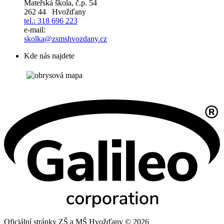
Mateřská škola, č.p. 54
262 44 Hvožďany
tel.: 318 696 223
e-mail:
skolka@zsmshvozdany.cz
Kde nás najdete
Oficiální stránky ZŠ a MŠ Hvožďany © 2026