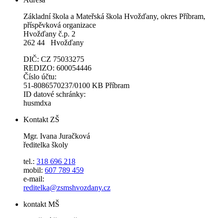
Základní škola a Mateřská škola Hvožďany, okres Příbram,
příspěvková organizace
Hvožďany č.p. 2
262 44 Hvožďany
DIČ: CZ 75033275
REDIZO: 600054446
Číslo účtu:
51-8086570237/0100 KB Příbram
ID datové schránky:
husmdxa
Kontakt ZŠ
Mgr. Ivana Juračková
ředitelka školy
tel.:
318 696 218
mobil:
607 789 459
e-mail:
reditelka@zsmshvozdany.cz
kontakt MŠ