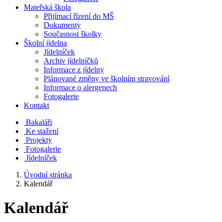
Mateřská škola
Přijímací řízení do MŠ
Dokumenty
Současnost školky
Školní jídelna
Jídelníček
Archiv jídelníčků
Informace z jídelny
Plánované změny ve školním stravování
Informace o alergenech
Fotogalerie
Kontakt
Bakaláři
Ke stažení
Projekty
Fotogalerie
Jídelníček
Úvodní stránka
Kalendář
Kalendář