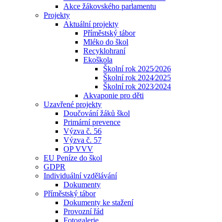
Akce žákovského parlamentu
Projekty
Aktuální projekty
Příměstský tábor
Mléko do škol
Recyklohraní
Ekoškola
Školní rok 2025⁄2026
Školní rok 2024⁄2025
Školní rok 2023⁄2024
Akvaponie pro děti
Uzavřené projekty
Doučování žáků škol
Primární prevence
Výzva č. 56
Výzva č. 57
OP VVV
EU Peníze do škol
GDPR
Individuální vzdělávání
Dokumenty
Příměstský tábor
Dokumenty ke stažení
Provozní řád
Fotogalerie