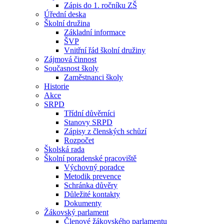
Zápis do 1. ročníku ZŠ
Úřední deska
Školní družina
Základní informace
ŠVP
Vnitřní řád školní družiny
Zájmová činnost
Současnost školy
Zaměstnanci školy
Historie
Akce
SRPD
Třídní důvěrníci
Stanovy SRPD
Zápisy z členských schůzí
Rozpočet
Školská rada
Školní poradenské pracoviště
Výchovný poradce
Metodik prevence
Schránka důvěry
Důležité kontakty
Dokumenty
Žákovský parlament
Členové žákovského parlamentu