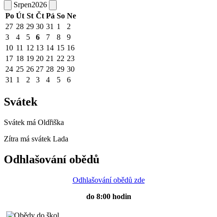
Srpen
2026
Po
Út
St
Čt
Pá
So
Ne
27
28
29
30
31
1
2
3
4
5
6
7
8
9
10
11
12
13
14
15
16
17
18
19
20
21
22
23
24
25
26
27
28
29
30
31
1
2
3
4
5
6
Svátek
Svátek má
Oldřiška
Zítra má svátek
Lada
Odhlašování obědů
Odhlašování obědů zde
do 8:00 hodin