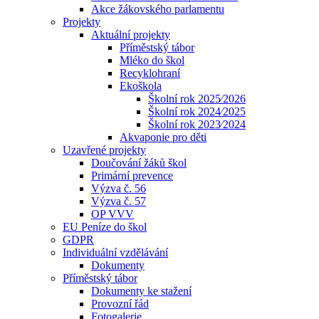
Akce žákovského parlamentu
Projekty
Aktuální projekty
Příměstský tábor
Mléko do škol
Recyklohraní
Ekoškola
Školní rok 2025⁄2026
Školní rok 2024⁄2025
Školní rok 2023⁄2024
Akvaponie pro děti
Uzavřené projekty
Doučování žáků škol
Primární prevence
Výzva č. 56
Výzva č. 57
OP VVV
EU Peníze do škol
GDPR
Individuální vzdělávání
Dokumenty
Příměstský tábor
Dokumenty ke stažení
Provozní řád
Fotogalerie