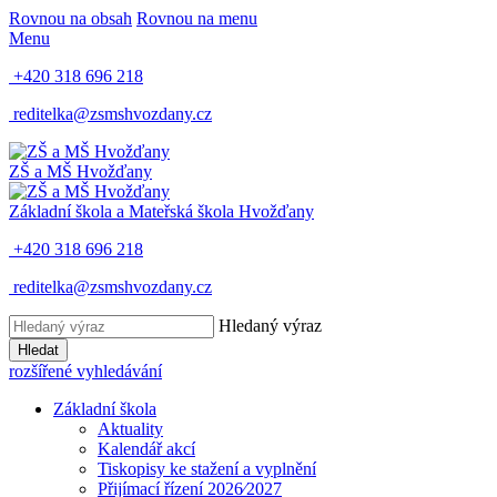
Rovnou na obsah
Rovnou na menu
Menu
+420 318 696 218
reditelka@zsmshvozdany.cz
ZŠ a MŠ
Hvožďany
Základní škola a Mateřská škola
Hvožďany
+420 318 696 218
reditelka@zsmshvozdany.cz
Hledaný výraz
Hledat
rozšířené vyhledávání
Základní škola
Aktuality
Kalendář akcí
Tiskopisy ke stažení a vyplnění
Přijímací řízení 2026⁄2027