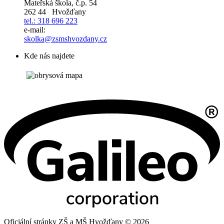
Mateřská škola, č.p. 54
262 44 Hvožďany
tel.: 318 696 223
e-mail:
skolka@zsmshvozdany.cz
Kde nás najdete
Oficiální stránky ZŠ a MŠ Hvožďany © 2026