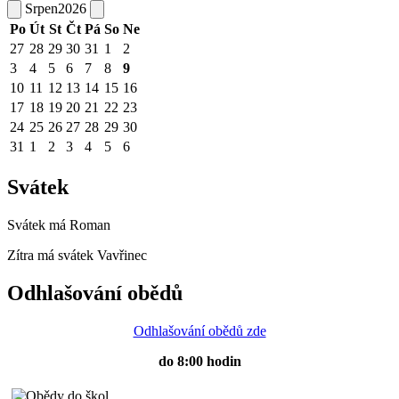
Srpen
2026
Po
Út
St
Čt
Pá
So
Ne
27
28
29
30
31
1
2
3
4
5
6
7
8
9
10
11
12
13
14
15
16
17
18
19
20
21
22
23
24
25
26
27
28
29
30
31
1
2
3
4
5
6
Svátek
Svátek má
Roman
Zítra má svátek
Vavřinec
Odhlašování obědů
Odhlašování obědů zde
do 8:00 hodin