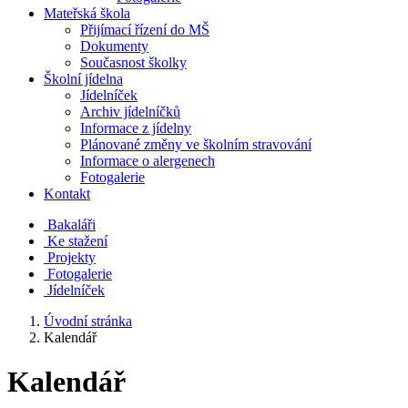
Mateřská škola
Přijímací řízení do MŠ
Dokumenty
Současnost školky
Školní jídelna
Jídelníček
Archiv jídelníčků
Informace z jídelny
Plánované změny ve školním stravování
Informace o alergenech
Fotogalerie
Kontakt
Bakaláři
Ke stažení
Projekty
Fotogalerie
Jídelníček
Úvodní stránka
Kalendář
Kalendář