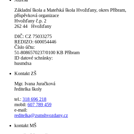
Základní škola a Mateřská škola Hvožďany, okres Příbram,
příspěvková organizace
Hvožďany č.p. 2
262 44 Hvožďany
DIČ: CZ 75033275
REDIZO: 600054446
Číslo účtu:
51-8086570237/0100 KB Příbram
ID datové schránky:
husmdxa
Kontakt ZŠ
Mgr. Ivana Juračková
ředitelka školy
tel.:
318 696 218
mobil:
607 789 459
e-mail:
reditelka@zsmshvozdany.cz
kontakt MŠ