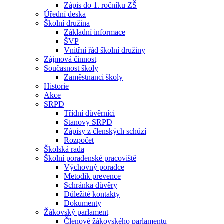
Zápis do 1. ročníku ZŠ
Úřední deska
Školní družina
Základní informace
ŠVP
Vnitřní řád školní družiny
Zájmová činnost
Současnost školy
Zaměstnanci školy
Historie
Akce
SRPD
Třídní důvěrníci
Stanovy SRPD
Zápisy z členských schůzí
Rozpočet
Školská rada
Školní poradenské pracoviště
Výchovný poradce
Metodik prevence
Schránka důvěry
Důležité kontakty
Dokumenty
Žákovský parlament
Členové žákovského parlamentu