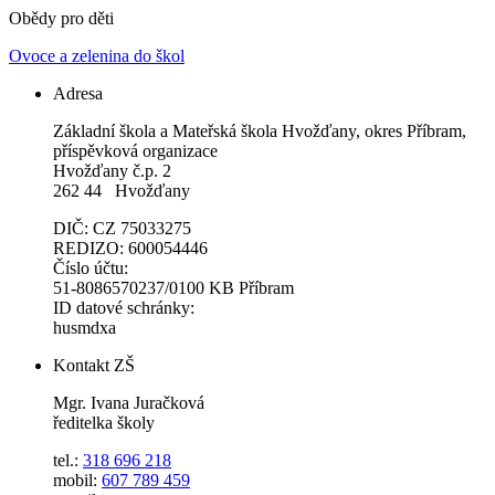
Obědy pro děti
Ovoce a zelenina do škol
Adresa
Základní škola a Mateřská škola Hvožďany, okres Příbram,
příspěvková organizace
Hvožďany č.p. 2
262 44 Hvožďany
DIČ: CZ 75033275
REDIZO: 600054446
Číslo účtu:
51-8086570237/0100 KB Příbram
ID datové schránky:
husmdxa
Kontakt ZŠ
Mgr. Ivana Juračková
ředitelka školy
tel.:
318 696 218
mobil:
607 789 459