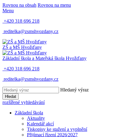
Rovnou na obsah
Rovnou na menu
Menu
+420 318 696 218
reditelka@zsmshvozdany.cz
ZŠ a MŠ
Hvožďany
Základní škola a Mateřská škola
Hvožďany
+420 318 696 218
reditelka@zsmshvozdany.cz
Hledaný výraz
Hledat
rozšířené vyhledávání
Základní škola
Aktuality
Kalendář akcí
Tiskopisy ke stažení a vyplnění
Přijímací řízení 2026⁄2027