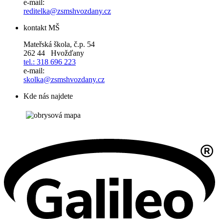
e-mail:
reditelka@zsmshvozdany.cz
kontakt MŠ
Mateřská škola, č.p. 54
262 44 Hvožďany
tel.: 318 696 223
e-mail:
skolka@zsmshvozdany.cz
Kde nás najdete