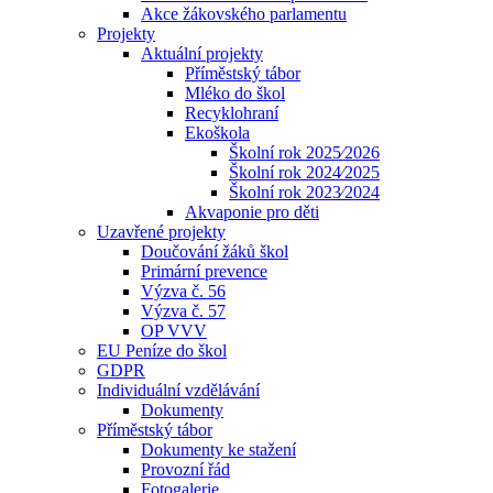
Akce žákovského parlamentu
Projekty
Aktuální projekty
Příměstský tábor
Mléko do škol
Recyklohraní
Ekoškola
Školní rok 2025⁄2026
Školní rok 2024⁄2025
Školní rok 2023⁄2024
Akvaponie pro děti
Uzavřené projekty
Doučování žáků škol
Primární prevence
Výzva č. 56
Výzva č. 57
OP VVV
EU Peníze do škol
GDPR
Individuální vzdělávání
Dokumenty
Příměstský tábor
Dokumenty ke stažení
Provozní řád
Fotogalerie