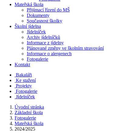
Mateřská škola
Přijímací řízení do MŠ
Dokumenty
Současnost školky
Školní jídelna
Jídelníček
Archiv jídelníčků
Informace z jídelny
Plánované změny ve školním stravování
Informace o alergenech
Fotogalerie
Kontakt
Bakaláři
Ke stažení
Projekty
Fotogalerie
Jídelníček
Úvodní stránka
Základní škola
Fotogalerie
Mateřská škola
2024/2025