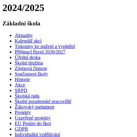
2024/2025
Základní škola
Aktuality
Kalendář akcí
Tiskopisy ke stažení a vyplnění
Přijímací řízení 2026⁄2027
Úřední deska
Školní družina
Zájmová činnost
Současnost školy
Historie
Akce
SRPD
Školská rada
Školní poradenské pracoviště
Žákovský parlament
Projekty
Uzavřené projekty
EU Peníze do škol
GDPR
Individuální vzdělávání