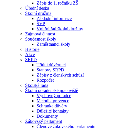
Zápis do 1. ročníku ZŠ
Úřední deska
Školní družina
Základní informace
ŠVP
Vnitřní řád školní družiny
Zájmová činnost
Současnost školy
Zaměstnanci školy
Historie
Akce
SRPD
Třídní důvěrníci
Stanovy SRPD
Zápisy z členských schůzí
Rozpočet
Školská rada
Školní poradenské pracoviště
Výchovný poradce
Metodik prevence
Schránka důvěry
Důležité kontakty
Dokumenty
Žákovský parlament
Členové žákovského parlamentu