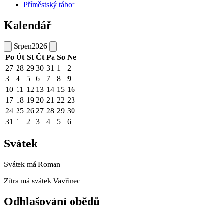
Příměstský tábor
Kalendář
Srpen
2026
Po
Út
St
Čt
Pá
So
Ne
27
28
29
30
31
1
2
3
4
5
6
7
8
9
10
11
12
13
14
15
16
17
18
19
20
21
22
23
24
25
26
27
28
29
30
31
1
2
3
4
5
6
Svátek
Svátek má
Roman
Zítra má svátek
Vavřinec
Odhlašování obědů