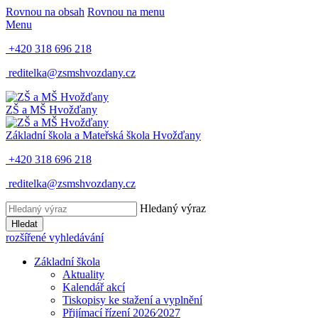
Rovnou na obsah
Rovnou na menu
Menu
+420 318 696 218
reditelka@zsmshvozdany.cz
ZŠ a MŠ
Hvožďany
Základní škola a Mateřská škola
Hvožďany
+420 318 696 218
reditelka@zsmshvozdany.cz
Hledaný výraz
Hledat
rozšířené vyhledávání
Základní škola
Aktuality
Kalendář akcí
Tiskopisy ke stažení a vyplnění
Přijímací řízení 2026⁄2027