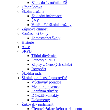
Zápis do 1. ročníku ZŠ
Úřední deska
Školní družina
Základní informace
ŠVP
Vnitřní řád školní družiny
Zájmová činnost
Současnost školy
Zaměstnanci školy
Historie
Akce
SRPD
Třídní důvěrníci
Stanovy SRPD
Zápisy z členských schůzí
Rozpočet
Školská rada
Školní poradenské pracoviště
Výchovný poradce
Metodik prevence
Schránka důvěry
Důležité kontakty
Dokumenty
Žákovský parlament
Členové žákovského parlamentu