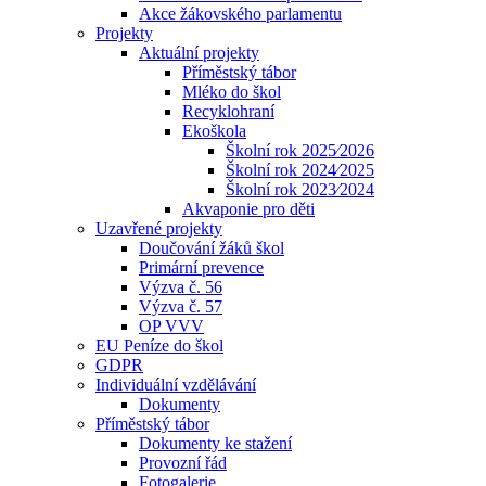
Akce žákovského parlamentu
Projekty
Aktuální projekty
Příměstský tábor
Mléko do škol
Recyklohraní
Ekoškola
Školní rok 2025⁄2026
Školní rok 2024⁄2025
Školní rok 2023⁄2024
Akvaponie pro děti
Uzavřené projekty
Doučování žáků škol
Primární prevence
Výzva č. 56
Výzva č. 57
OP VVV
EU Peníze do škol
GDPR
Individuální vzdělávání
Dokumenty
Příměstský tábor
Dokumenty ke stažení
Provozní řád
Fotogalerie