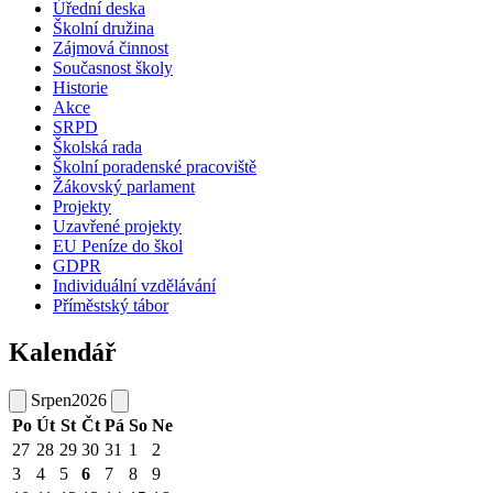
Úřední deska
Školní družina
Zájmová činnost
Současnost školy
Historie
Akce
SRPD
Školská rada
Školní poradenské pracoviště
Žákovský parlament
Projekty
Uzavřené projekty
EU Peníze do škol
GDPR
Individuální vzdělávání
Příměstský tábor
Kalendář
Srpen
2026
Po
Út
St
Čt
Pá
So
Ne
27
28
29
30
31
1
2
3
4
5
6
7
8
9