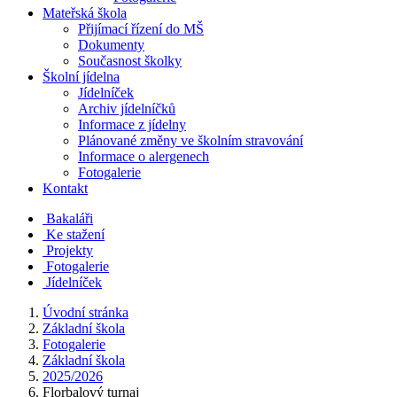
Mateřská škola
Přijímací řízení do MŠ
Dokumenty
Současnost školky
Školní jídelna
Jídelníček
Archiv jídelníčků
Informace z jídelny
Plánované změny ve školním stravování
Informace o alergenech
Fotogalerie
Kontakt
Bakaláři
Ke stažení
Projekty
Fotogalerie
Jídelníček
Úvodní stránka
Základní škola
Fotogalerie
Základní škola
2025/2026
Florbalový turnaj