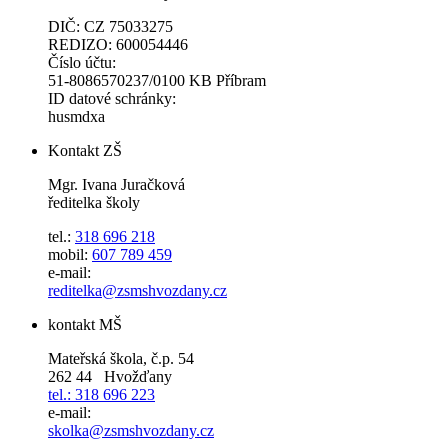
DIČ: CZ 75033275
REDIZO: 600054446
Číslo účtu:
51-8086570237/0100 KB Příbram
ID datové schránky:
husmdxa
Kontakt ZŠ
Mgr. Ivana Juračková
ředitelka školy
tel.:
318 696 218
mobil:
607 789 459
e-mail:
reditelka@zsmshvozdany.cz
kontakt MŠ
Mateřská škola, č.p. 54
262 44 Hvožďany
tel.: 318 696 223
e-mail:
skolka@zsmshvozdany.cz