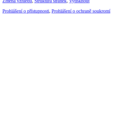
Změna vzhledu
,
Struktura stránek
,
Vytisknout
Prohlášení o přístupnosti
,
Prohlášení o ochraně soukromí