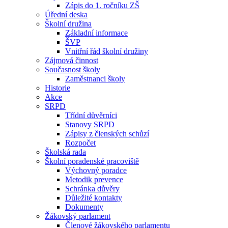
Zápis do 1. ročníku ZŠ
Úřední deska
Školní družina
Základní informace
ŠVP
Vnitřní řád školní družiny
Zájmová činnost
Současnost školy
Zaměstnanci školy
Historie
Akce
SRPD
Třídní důvěrníci
Stanovy SRPD
Zápisy z členských schůzí
Rozpočet
Školská rada
Školní poradenské pracoviště
Výchovný poradce
Metodik prevence
Schránka důvěry
Důležité kontakty
Dokumenty
Žákovský parlament
Členové žákovského parlamentu