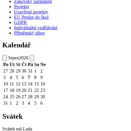
Žákovský parlament
Projekty
Uzavřené projekty
EU Peníze do škol
GDPR
Individuální vzdělávání
Příměstský tábor
Kalendář
Srpen
2026
Po
Út
St
Čt
Pá
So
Ne
27
28
29
30
31
1
2
3
4
5
6
7
8
9
10
11
12
13
14
15
16
17
18
19
20
21
22
23
24
25
26
27
28
29
30
31
1
2
3
4
5
6
Svátek
Svátek má
Lada