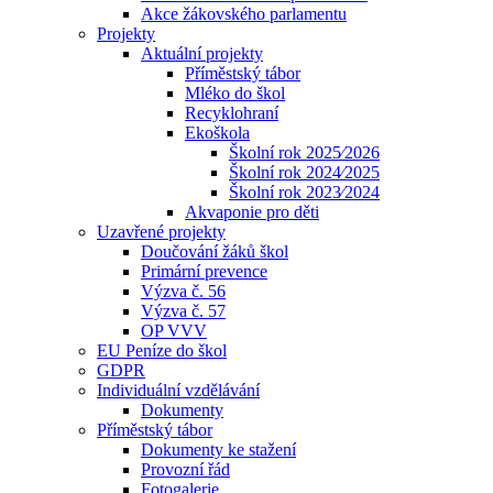
Akce žákovského parlamentu
Projekty
Aktuální projekty
Příměstský tábor
Mléko do škol
Recyklohraní
Ekoškola
Školní rok 2025⁄2026
Školní rok 2024⁄2025
Školní rok 2023⁄2024
Akvaponie pro děti
Uzavřené projekty
Doučování žáků škol
Primární prevence
Výzva č. 56
Výzva č. 57
OP VVV
EU Peníze do škol
GDPR
Individuální vzdělávání
Dokumenty
Příměstský tábor
Dokumenty ke stažení
Provozní řád
Fotogalerie