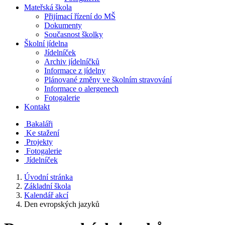
Mateřská škola
Přijímací řízení do MŠ
Dokumenty
Současnost školky
Školní jídelna
Jídelníček
Archiv jídelníčků
Informace z jídelny
Plánované změny ve školním stravování
Informace o alergenech
Fotogalerie
Kontakt
Bakaláři
Ke stažení
Projekty
Fotogalerie
Jídelníček
Úvodní stránka
Základní škola
Kalendář akcí
Den evropských jazyků