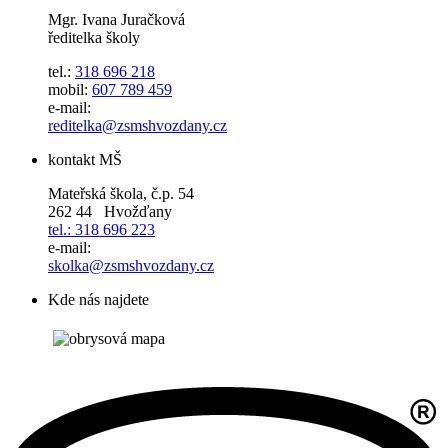
Mgr. Ivana Juračková
ředitelka školy
tel.:
318 696 218
mobil:
607 789 459
e-mail:
reditelka@zsmshvozdany.cz
kontakt MŠ
Mateřská škola, č.p. 54
262 44 Hvožďany
tel.: 318 696 223
e-mail:
skolka@zsmshvozdany.cz
Kde nás najdete