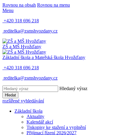
Rovnou na obsah
Rovnou na menu
Menu
+420 318 696 218
reditelka@zsmshvozdany.cz
ZŠ a MŠ
Hvožďany
Základní škola a Mateřská škola
Hvožďany
+420 318 696 218
reditelka@zsmshvozdany.cz
Hledaný výraz
Hledat
rozšířené vyhledávání
Základní škola
Aktuality
Kalendář akcí
Tiskopisy ke stažení a vyplnění
Přijímací řízení 2026⁄2027