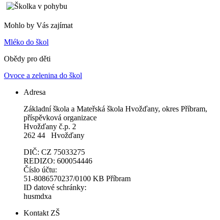
Mohlo by Vás zajímat
Mléko do škol
Obědy pro děti
Ovoce a zelenina do škol
Adresa
Základní škola a Mateřská škola Hvožďany, okres Příbram,
příspěvková organizace
Hvožďany č.p. 2
262 44 Hvožďany
DIČ: CZ 75033275
REDIZO: 600054446
Číslo účtu:
51-8086570237/0100 KB Příbram
ID datové schránky:
husmdxa
Kontakt ZŠ