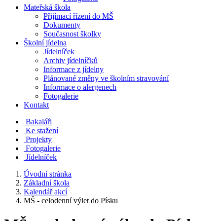
Mateřská škola
Přijímací řízení do MŠ
Dokumenty
Současnost školky
Školní jídelna
Jídelníček
Archiv jídelníčků
Informace z jídelny
Plánované změny ve školním stravování
Informace o alergenech
Fotogalerie
Kontakt
Bakaláři
Ke stažení
Projekty
Fotogalerie
Jídelníček
Úvodní stránka
Základní škola
Kalendář akcí
MŠ - celodenní výlet do Písku