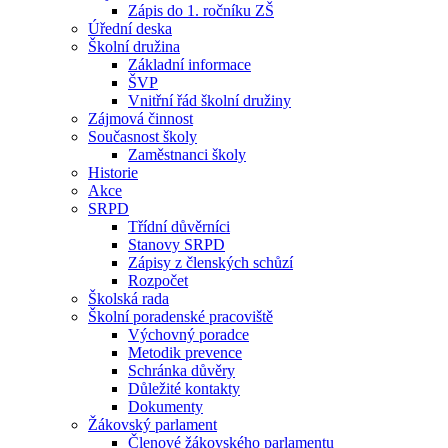
Zápis do 1. ročníku ZŠ
Úřední deska
Školní družina
Základní informace
ŠVP
Vnitřní řád školní družiny
Zájmová činnost
Současnost školy
Zaměstnanci školy
Historie
Akce
SRPD
Třídní důvěrníci
Stanovy SRPD
Zápisy z členských schůzí
Rozpočet
Školská rada
Školní poradenské pracoviště
Výchovný poradce
Metodik prevence
Schránka důvěry
Důležité kontakty
Dokumenty
Žákovský parlament
Členové žákovského parlamentu