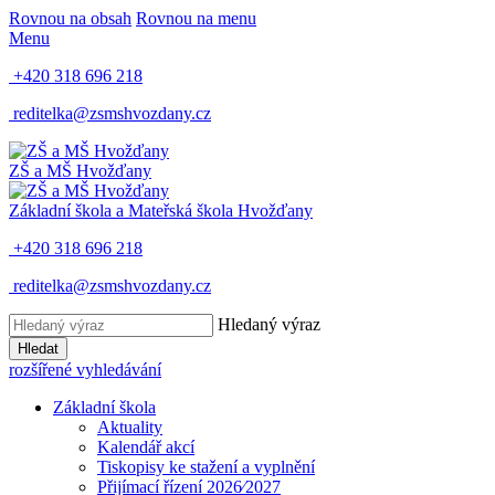
Rovnou na obsah
Rovnou na menu
Menu
+420 318 696 218
reditelka@zsmshvozdany.cz
ZŠ a MŠ
Hvožďany
Základní škola a Mateřská škola
Hvožďany
+420 318 696 218
reditelka@zsmshvozdany.cz
Hledaný výraz
Hledat
rozšířené vyhledávání
Základní škola
Aktuality
Kalendář akcí
Tiskopisy ke stažení a vyplnění
Přijímací řízení 2026⁄2027