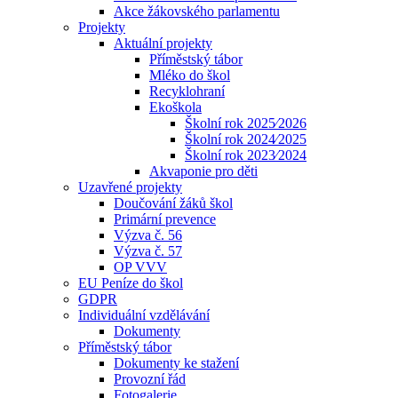
Akce žákovského parlamentu
Projekty
Aktuální projekty
Příměstský tábor
Mléko do škol
Recyklohraní
Ekoškola
Školní rok 2025⁄2026
Školní rok 2024⁄2025
Školní rok 2023⁄2024
Akvaponie pro děti
Uzavřené projekty
Doučování žáků škol
Primární prevence
Výzva č. 56
Výzva č. 57
OP VVV
EU Peníze do škol
GDPR
Individuální vzdělávání
Dokumenty
Příměstský tábor
Dokumenty ke stažení
Provozní řád
Fotogalerie