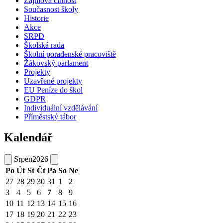
Zájmová činnost
Současnost školy
Historie
Akce
SRPD
Školská rada
Školní poradenské pracoviště
Žákovský parlament
Projekty
Uzavřené projekty
EU Peníze do škol
GDPR
Individuální vzdělávání
Příměstský tábor
Kalendář
Srpen
2026
Po
Út
St
Čt
Pá
So
Ne
27
28
29
30
31
1
2
3
4
5
6
7
8
9
10
11
12
13
14
15
16
17
18
19
20
21
22
23