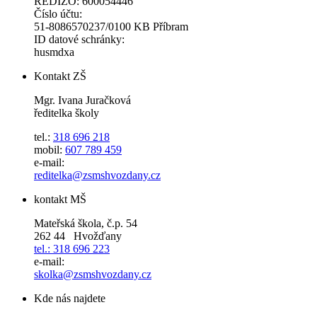
REDIZO: 600054446
Číslo účtu:
51-8086570237/0100 KB Příbram
ID datové schránky:
husmdxa
Kontakt ZŠ
Mgr. Ivana Juračková
ředitelka školy
tel.:
318 696 218
mobil:
607 789 459
e-mail:
reditelka@zsmshvozdany.cz
kontakt MŠ
Mateřská škola, č.p. 54
262 44 Hvožďany
tel.: 318 696 223
e-mail:
skolka@zsmshvozdany.cz
Kde nás najdete