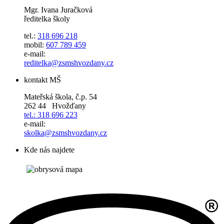
Mgr. Ivana Juračková
ředitelka školy
tel.:
318 696 218
mobil:
607 789 459
e-mail:
reditelka@zsmshvozdany.cz
kontakt MŠ
Mateřská škola, č.p. 54
262 44 Hvožďany
tel.: 318 696 223
e-mail:
skolka@zsmshvozdany.cz
Kde nás najdete