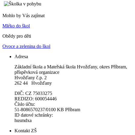
Mohlo by Vás zajímat
Mléko do škol
Obědy pro děti
Ovoce a zelenina do škol
Adresa
Základní škola a Mateřská škola Hvožďany, okres Příbram,
příspěvková organizace
Hvožďany č.p. 2
262 44 Hvožďany
DIČ: CZ 75033275
REDIZO: 600054446
Číslo účtu:
51-8086570237/0100 KB Příbram
ID datové schránky:
husmdxa
Kontakt ZŠ