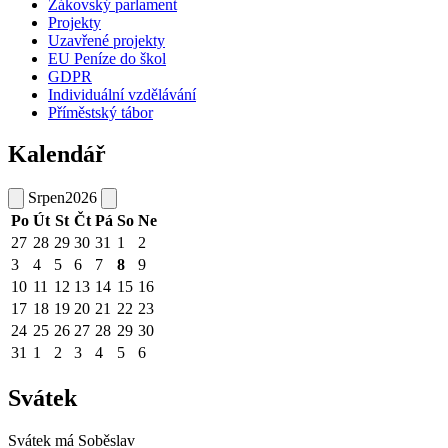
Žákovský parlament
Projekty
Uzavřené projekty
EU Peníze do škol
GDPR
Individuální vzdělávání
Příměstský tábor
Kalendář
Srpen
2026
Po
Út
St
Čt
Pá
So
Ne
27
28
29
30
31
1
2
3
4
5
6
7
8
9
10
11
12
13
14
15
16
17
18
19
20
21
22
23
24
25
26
27
28
29
30
31
1
2
3
4
5
6
Svátek
Svátek má
Soběslav