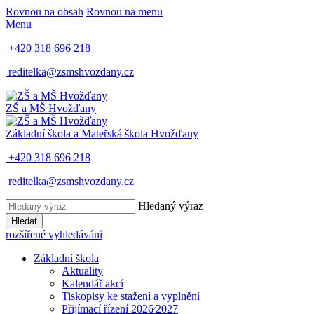
Rovnou na obsah
Rovnou na menu
Menu
+420 318 696 218
reditelka@zsmshvozdany.cz
ZŠ a MŠ
Hvožďany
Základní škola a Mateřská škola
Hvožďany
+420 318 696 218
reditelka@zsmshvozdany.cz
Hledaný výraz
Hledat
rozšířené vyhledávání
Základní škola
Aktuality
Kalendář akcí
Tiskopisy ke stažení a vyplnění
Přijímací řízení 2026⁄2027