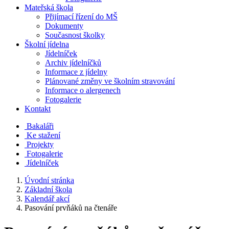
Mateřská škola
Přijímací řízení do MŠ
Dokumenty
Současnost školky
Školní jídelna
Jídelníček
Archiv jídelníčků
Informace z jídelny
Plánované změny ve školním stravování
Informace o alergenech
Fotogalerie
Kontakt
Bakaláři
Ke stažení
Projekty
Fotogalerie
Jídelníček
Úvodní stránka
Základní škola
Kalendář akcí
Pasování prvňáků na čtenáře