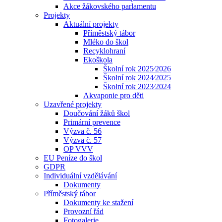
Akce žákovského parlamentu
Projekty
Aktuální projekty
Příměstský tábor
Mléko do škol
Recyklohraní
Ekoškola
Školní rok 2025⁄2026
Školní rok 2024⁄2025
Školní rok 2023⁄2024
Akvaponie pro děti
Uzavřené projekty
Doučování žáků škol
Primární prevence
Výzva č. 56
Výzva č. 57
OP VVV
EU Peníze do škol
GDPR
Individuální vzdělávání
Dokumenty
Příměstský tábor
Dokumenty ke stažení
Provozní řád
Fotogalerie