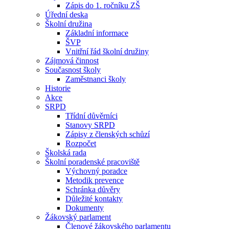
Zápis do 1. ročníku ZŠ
Úřední deska
Školní družina
Základní informace
ŠVP
Vnitřní řád školní družiny
Zájmová činnost
Současnost školy
Zaměstnanci školy
Historie
Akce
SRPD
Třídní důvěrníci
Stanovy SRPD
Zápisy z členských schůzí
Rozpočet
Školská rada
Školní poradenské pracoviště
Výchovný poradce
Metodik prevence
Schránka důvěry
Důležité kontakty
Dokumenty
Žákovský parlament
Členové žákovského parlamentu