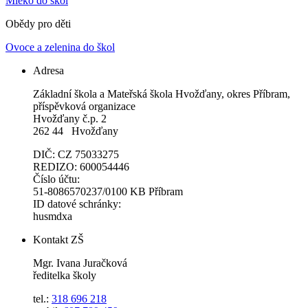
Mléko do škol
Obědy pro děti
Ovoce a zelenina do škol
Adresa
Základní škola a Mateřská škola Hvožďany, okres Příbram,
příspěvková organizace
Hvožďany č.p. 2
262 44 Hvožďany
DIČ: CZ 75033275
REDIZO: 600054446
Číslo účtu:
51-8086570237/0100 KB Příbram
ID datové schránky:
husmdxa
Kontakt ZŠ
Mgr. Ivana Juračková
ředitelka školy
tel.:
318 696 218