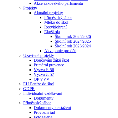
Akce žákovského parlamentu
Projekty
Aktuální projekty
Příměstský tábor
Mléko do škol
Recyklohraní
Ekoškola
Školní rok 2025⁄2026
Školní rok 2024⁄2025
Školní rok 2023⁄2024
Akvaponie pro děti
Uzavřené projekty
Doučování žáků škol
Primární prevence
Výzva č. 56
Výzva č. 57
OP VVV
EU Peníze do škol
GDPR
Individuální vzdělávání
Dokumenty
Příměstský tábor
Dokumenty ke stažení
Provozní řád
Fotogalerie