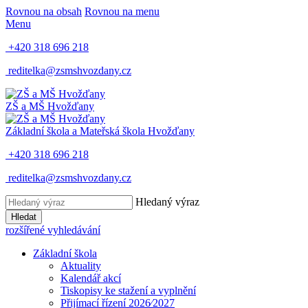
Rovnou na obsah
Rovnou na menu
Menu
+420 318 696 218
reditelka@zsmshvozdany.cz
ZŠ a MŠ
Hvožďany
Základní škola a Mateřská škola
Hvožďany
+420 318 696 218
reditelka@zsmshvozdany.cz
Hledaný výraz
Hledat
rozšířené vyhledávání
Základní škola
Aktuality
Kalendář akcí
Tiskopisy ke stažení a vyplnění
Přijímací řízení 2026⁄2027