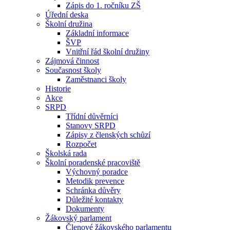
Zápis do 1. ročníku ZŠ
Úřední deska
Školní družina
Základní informace
ŠVP
Vnitřní řád školní družiny
Zájmová činnost
Současnost školy
Zaměstnanci školy
Historie
Akce
SRPD
Třídní důvěrníci
Stanovy SRPD
Zápisy z členských schůzí
Rozpočet
Školská rada
Školní poradenské pracoviště
Výchovný poradce
Metodik prevence
Schránka důvěry
Důležité kontakty
Dokumenty
Žákovský parlament
Členové žákovského parlamentu