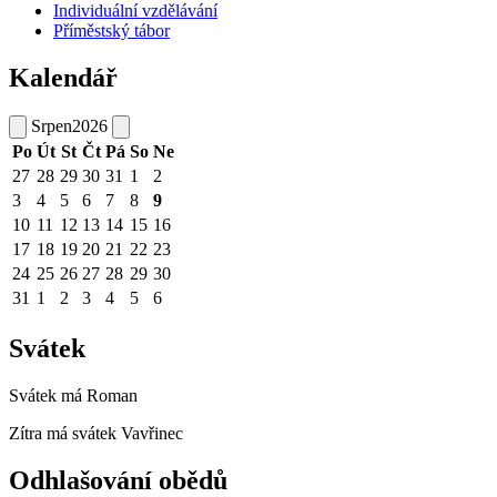
Individuální vzdělávání
Příměstský tábor
Kalendář
Srpen
2026
Po
Út
St
Čt
Pá
So
Ne
27
28
29
30
31
1
2
3
4
5
6
7
8
9
10
11
12
13
14
15
16
17
18
19
20
21
22
23
24
25
26
27
28
29
30
31
1
2
3
4
5
6
Svátek
Svátek má
Roman
Zítra má svátek
Vavřinec
Odhlašování obědů