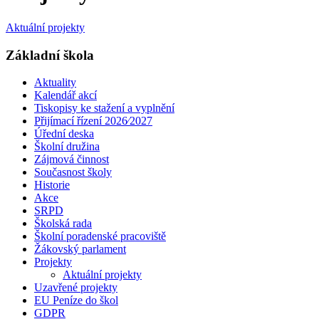
Aktuální projekty
Základní škola
Aktuality
Kalendář akcí
Tiskopisy ke stažení a vyplnění
Přijímací řízení 2026⁄2027
Úřední deska
Školní družina
Zájmová činnost
Současnost školy
Historie
Akce
SRPD
Školská rada
Školní poradenské pracoviště
Žákovský parlament
Projekty
Aktuální projekty
Uzavřené projekty
EU Peníze do škol
GDPR