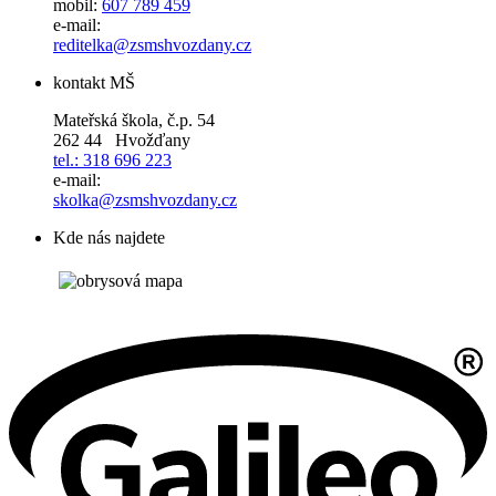
mobil:
607 789 459
e-mail:
reditelka@zsmshvozdany.cz
kontakt MŠ
Mateřská škola, č.p. 54
262 44 Hvožďany
tel.: 318 696 223
e-mail:
skolka@zsmshvozdany.cz
Kde nás najdete