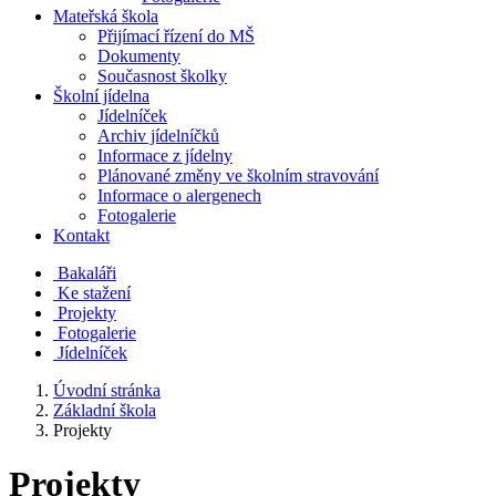
Mateřská škola
Přijímací řízení do MŠ
Dokumenty
Současnost školky
Školní jídelna
Jídelníček
Archiv jídelníčků
Informace z jídelny
Plánované změny ve školním stravování
Informace o alergenech
Fotogalerie
Kontakt
Bakaláři
Ke stažení
Projekty
Fotogalerie
Jídelníček
Úvodní stránka
Základní škola
Projekty
Projekty