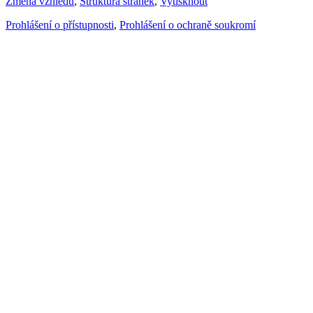
Změna vzhledu
,
Struktura stránek
,
Vytisknout
Prohlášení o přístupnosti
,
Prohlášení o ochraně soukromí