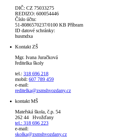
DIČ: CZ 75033275
REDIZO: 600054446
Číslo účtu:
51-8086570237/0100 KB Příbram
ID datové schránky:
husmdxa
Kontakt ZŠ
Mgr. Ivana Juračková
ředitelka školy
tel.:
318 696 218
mobil:
607 789 459
e-mail:
reditelka@zsmshvozdany.cz
kontakt MŠ
Mateřská škola, č.p. 54
262 44 Hvožďany
tel.: 318 696 223
e-mail:
skolka@zsmshvozdany.cz