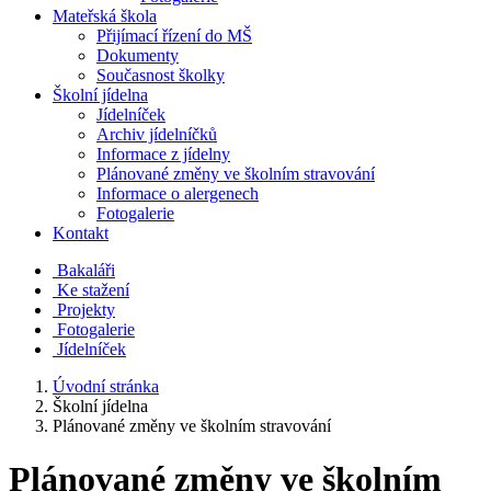
Mateřská škola
Přijímací řízení do MŠ
Dokumenty
Současnost školky
Školní jídelna
Jídelníček
Archiv jídelníčků
Informace z jídelny
Plánované změny ve školním stravování
Informace o alergenech
Fotogalerie
Kontakt
Bakaláři
Ke stažení
Projekty
Fotogalerie
Jídelníček
Úvodní stránka
Školní jídelna
Plánované změny ve školním stravování
Plánované změny ve školním