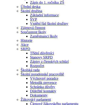
Zápis do 1. ročníku ZŠ
Úřední deska
Školní družina
Základní informace
ŠVP
Vnitřní řád školní družiny
Zájmová činnost
Současnost školy
Zaměstnanci školy
Historie
Akce
SRPD
Třídní důvěrníci
Stanovy SRPD
Zápisy z členských schůzí
Rozpočet
Školská rada
Školní poradenské pracoviště
Výchovný poradce
Metodik prevence
Schránka důvěry
Důležité kontakty
Dokumenty
Žákovský parlament
Členové žákovského parlamentu