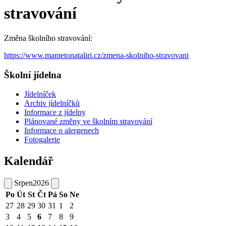
stravování
Změna školního stravování:
https://www.mametonataliri.cz/zmena-skolniho-stravovani
Školní jídelna
Jídelníček
Archiv jídelníčků
Informace z jídelny
Plánované změny ve školním stravování
Informace o alergenech
Fotogalerie
Kalendář
Srpen
2026
Po
Út
St
Čt
Pá
So
Ne
27
28
29
30
31
1
2
3
4
5
6
7
8
9