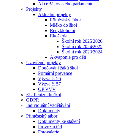
Akce žákovského parlamentu
Projekty
Aktuální projekty
Příměstský tábor
Mléko do škol
Recyklohraní
Ekoškola
Školní rok 2025⁄2026
Školní rok 2024⁄2025
Školní rok 2023⁄2024
Akvaponie pro děti
Uzavřené projekty
Doučování žáků škol
Primární prevence
Výzva č. 56
Výzva č. 57
OP VVV
EU Peníze do škol
GDPR
Individuální vzdělávání
Dokumenty
Příměstský tábor
Dokumenty ke stažení
Provozní řád
Fotogalerie