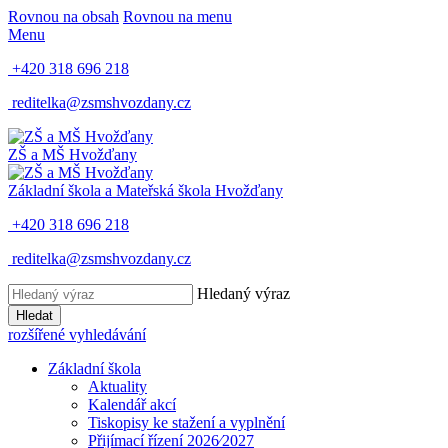
Rovnou na obsah
Rovnou na menu
Menu
+420 318 696 218
reditelka@zsmshvozdany.cz
ZŠ a MŠ
Hvožďany
Základní škola a Mateřská škola
Hvožďany
+420 318 696 218
reditelka@zsmshvozdany.cz
Hledaný výraz
Hledat
rozšířené vyhledávání
Základní škola
Aktuality
Kalendář akcí
Tiskopisy ke stažení a vyplnění
Přijímací řízení 2026⁄2027