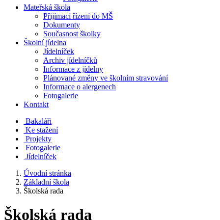
Mateřská škola
Přijímací řízení do MŠ
Dokumenty
Současnost školky
Školní jídelna
Jídelníček
Archiv jídelníčků
Informace z jídelny
Plánované změny ve školním stravování
Informace o alergenech
Fotogalerie
Kontakt
Bakaláři
Ke stažení
Projekty
Fotogalerie
Jídelníček
Úvodní stránka
Základní škola
Školská rada
Školská rada