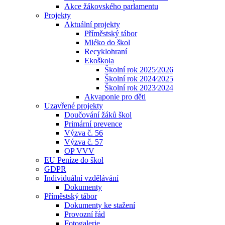
Akce žákovského parlamentu
Projekty
Aktuální projekty
Příměstský tábor
Mléko do škol
Recyklohraní
Ekoškola
Školní rok 2025⁄2026
Školní rok 2024⁄2025
Školní rok 2023⁄2024
Akvaponie pro děti
Uzavřené projekty
Doučování žáků škol
Primární prevence
Výzva č. 56
Výzva č. 57
OP VVV
EU Peníze do škol
GDPR
Individuální vzdělávání
Dokumenty
Příměstský tábor
Dokumenty ke stažení
Provozní řád
Fotogalerie