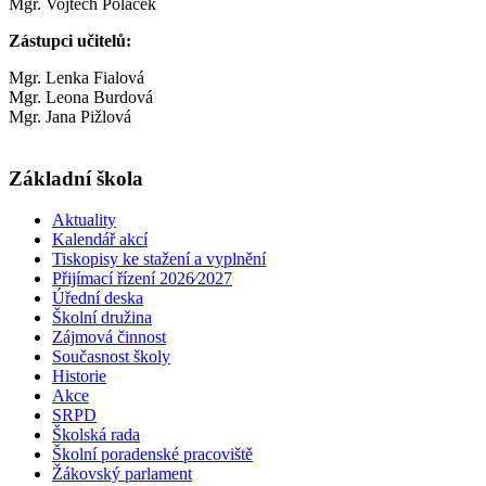
Mgr. Vojtěch Poláček
Zástupci učitelů:
Mgr. Lenka Fialová
Mgr. Leona Burdová
Mgr. Jana Pižlová
Základní škola
Aktuality
Kalendář akcí
Tiskopisy ke stažení a vyplnění
Přijímací řízení 2026⁄2027
Úřední deska
Školní družina
Zájmová činnost
Současnost školy
Historie
Akce
SRPD
Školská rada
Školní poradenské pracoviště
Žákovský parlament