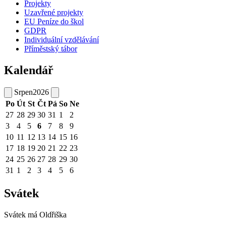
Projekty
Uzavřené projekty
EU Peníze do škol
GDPR
Individuální vzdělávání
Příměstský tábor
Kalendář
Srpen
2026
Po
Út
St
Čt
Pá
So
Ne
27
28
29
30
31
1
2
3
4
5
6
7
8
9
10
11
12
13
14
15
16
17
18
19
20
21
22
23
24
25
26
27
28
29
30
31
1
2
3
4
5
6
Svátek
Svátek má
Oldřiška