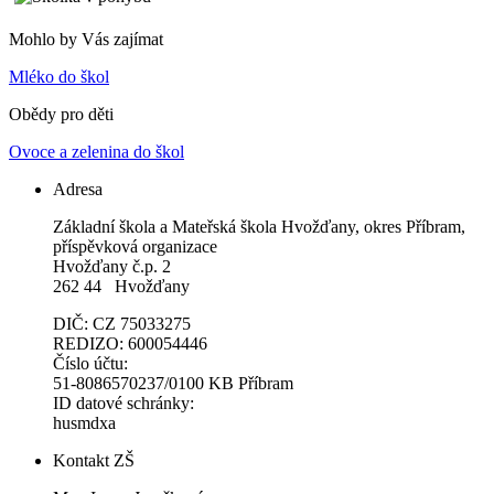
Mohlo by Vás zajímat
Mléko do škol
Obědy pro děti
Ovoce a zelenina do škol
Adresa
Základní škola a Mateřská škola Hvožďany, okres Příbram,
příspěvková organizace
Hvožďany č.p. 2
262 44 Hvožďany
DIČ: CZ 75033275
REDIZO: 600054446
Číslo účtu:
51-8086570237/0100 KB Příbram
ID datové schránky:
husmdxa
Kontakt ZŠ