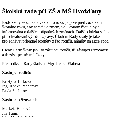
Školská rada při ZŠ a MŠ Hvožďany
Rada školy se schází dvakrát do roka, poprvé před začátkem
školního roku, aby schválila změny ve Školním řádu a byla
informována o dalších případných změnách. Další schůzka se koná
při schvalování výroční zprávy. Úkolem Rady školy je také
projednávat případné podněty z řad rodičů, náměty na akce apod.
Členy Rady školy jsou tři zástupci rodičů, tři zástupci zřizovatele
a tři zástupci učitelů školy.
Předsedkyní Rady školy je Mgr. Lenka Fialová.
Zástupci rodičů:
Kristýna Turková
Ing. Radka Pecharová
Pavla Štefanová
Zástupci zřizovatele
:
Markéta Balková
Jiří Tůma