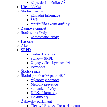
Zápis do 1. ročníku ZŠ
Úřední deska
Školní družina
Základní informace
ŠVP
Vnitřní řád školní družiny
Zájmová činnost
Současnost školy
Zaměstnanci školy
Historie
Akce
SRPD
Třídní důvěrníci
Stanovy SRPD
Zápisy z členských schůzí
Rozpočet
Školská rada
Školní poradenské pracoviště
Výchovný poradce
Metodik prevence
Schránka důvěry
Důležité kontakty
Dokumenty
Žákovský parlament
Členové žákovského parlamentu