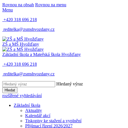
Rovnou na obsah
Rovnou na menu
Menu
+420 318 696 218
reditelka@zsmshvozdany.cz
ZŠ a MŠ
Hvožďany
Základní škola a Mateřská škola
Hvožďany
+420 318 696 218
reditelka@zsmshvozdany.cz
Hledaný výraz
Hledat
rozšířené vyhledávání
Základní škola
Aktuality
Kalendář akcí
Tiskopisy ke stažení a vyplnění
Přijímací řízení 2026⁄2027