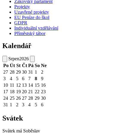
Žákovský parlament
Projekty
Uzavřené projekty
EU Peníze do škol
GDPR
Individuální vzdělávání
Příměstský tábor
Kalendář
Srpen
2026
Po
Út
St
Čt
Pá
So
Ne
27
28
29
30
31
1
2
3
4
5
6
7
8
9
10
11
12
13
14
15
16
17
18
19
20
21
22
23
24
25
26
27
28
29
30
31
1
2
3
4
5
6
Svátek
Svátek má
Soběslav