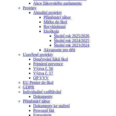
Akce žákovského parlamentu
Projekty
Aktuální projekty
Příměstský tábor
Mléko do škol
Recyklohraní
Ekoškola
Školní rok 2025⁄2026
Školní rok 2024⁄2025
Školní rok 2023⁄2024
Akvaponie pro děti
Uzavřené projekty
Doučování žáků škol
Primární prevence
Výzva č. 56
Výzva č. 57
OP VVV
EU Peníze do škol
GDPR
Individuální vzdělávání
Dokumenty
Příměstský tábor
Dokumenty ke stažení
Provozní řád
Fotogalerie