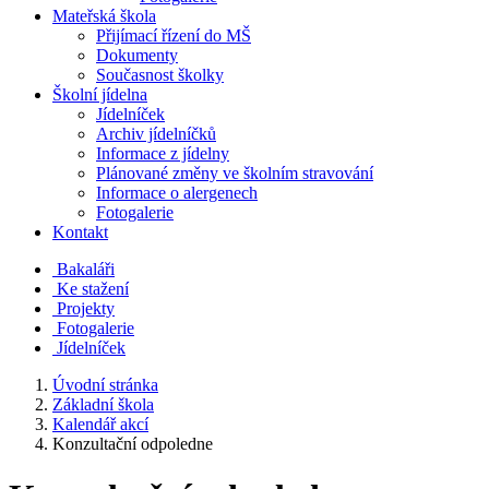
Mateřská škola
Přijímací řízení do MŠ
Dokumenty
Současnost školky
Školní jídelna
Jídelníček
Archiv jídelníčků
Informace z jídelny
Plánované změny ve školním stravování
Informace o alergenech
Fotogalerie
Kontakt
Bakaláři
Ke stažení
Projekty
Fotogalerie
Jídelníček
Úvodní stránka
Základní škola
Kalendář akcí
Konzultační odpoledne