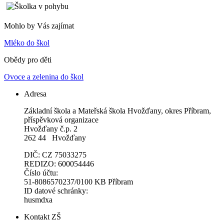
Mohlo by Vás zajímat
Mléko do škol
Obědy pro děti
Ovoce a zelenina do škol
Adresa
Základní škola a Mateřská škola Hvožďany, okres Příbram,
příspěvková organizace
Hvožďany č.p. 2
262 44 Hvožďany
DIČ: CZ 75033275
REDIZO: 600054446
Číslo účtu:
51-8086570237/0100 KB Příbram
ID datové schránky:
husmdxa
Kontakt ZŠ