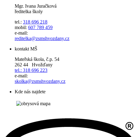
Mgr. Ivana Juračková
ředitelka školy
tel.:
318 696 218
mobil:
607 789 459
e-mail:
reditelka@zsmshvozdany.cz
kontakt MŠ
Mateřská škola, č.p. 54
262 44 Hvožďany
tel.: 318 696 223
e-mail:
skolka@zsmshvozdany.cz
Kde nás najdete