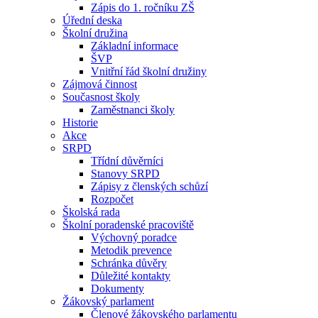
Zápis do 1. ročníku ZŠ
Úřední deska
Školní družina
Základní informace
ŠVP
Vnitřní řád školní družiny
Zájmová činnost
Současnost školy
Zaměstnanci školy
Historie
Akce
SRPD
Třídní důvěrníci
Stanovy SRPD
Zápisy z členských schůzí
Rozpočet
Školská rada
Školní poradenské pracoviště
Výchovný poradce
Metodik prevence
Schránka důvěry
Důležité kontakty
Dokumenty
Žákovský parlament
Členové žákovského parlamentu