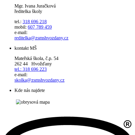
Mgr. Ivana Juračková
ředitelka školy
tel.:
318 696 218
mobil:
607 789 459
e-mail:
reditelka@zsmshvozdany.cz
kontakt MŠ
Mateřská škola, č.p. 54
262 44 Hvožďany
tel.: 318 696 223
e-mail:
skolka@zsmshvozdany.cz
Kde nás najdete