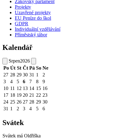
Žákovský parlament
Projekty
Uzavřené projekty
EU Peníze do škol
GDPR
Individuální vzdělávání
Příměstský tábor
Kalendář
Srpen
2026
Po
Út
St
Čt
Pá
So
Ne
27
28
29
30
31
1
2
3
4
5
6
7
8
9
10
11
12
13
14
15
16
17
18
19
20
21
22
23
24
25
26
27
28
29
30
31
1
2
3
4
5
6
Svátek
Svátek má
Oldřiška