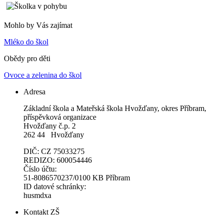
Mohlo by Vás zajímat
Mléko do škol
Obědy pro děti
Ovoce a zelenina do škol
Adresa
Základní škola a Mateřská škola Hvožďany, okres Příbram,
příspěvková organizace
Hvožďany č.p. 2
262 44 Hvožďany
DIČ: CZ 75033275
REDIZO: 600054446
Číslo účtu:
51-8086570237/0100 KB Příbram
ID datové schránky:
husmdxa
Kontakt ZŠ