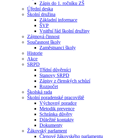
Zápis do 1. ročníku ZŠ
Úřední deska
Školní družina
Základní informace
ŠVP
Vnitřní řád školní družiny
Zájmová činnost
Současnost školy
Zaměstnanci školy
Historie
Akce
SRPD
Třídní důvěrníci
Stanovy SRPD
Zápisy z členských schůzí
Rozpočet
Školská rada
Školní poradenské pracoviště
Výchovný poradce
Metodik prevence
Schránka důvěry
Důležité kontakty
Dokumenty
Žákovský parlament
Členové žákovského parlamentu