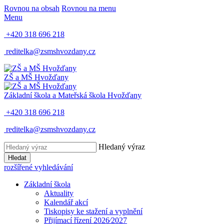
Rovnou na obsah
Rovnou na menu
Menu
+420 318 696 218
reditelka@zsmshvozdany.cz
ZŠ a MŠ
Hvožďany
Základní škola a Mateřská škola
Hvožďany
+420 318 696 218
reditelka@zsmshvozdany.cz
Hledaný výraz
Hledat
rozšířené vyhledávání
Základní škola
Aktuality
Kalendář akcí
Tiskopisy ke stažení a vyplnění
Přijímací řízení 2026⁄2027