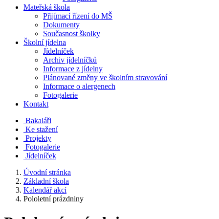
Mateřská škola
Přijímací řízení do MŠ
Dokumenty
Současnost školky
Školní jídelna
Jídelníček
Archiv jídelníčků
Informace z jídelny
Plánované změny ve školním stravování
Informace o alergenech
Fotogalerie
Kontakt
Bakaláři
Ke stažení
Projekty
Fotogalerie
Jídelníček
Úvodní stránka
Základní škola
Kalendář akcí
Pololetní prázdniny