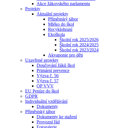
Akce žákovského parlamentu
Projekty
Aktuální projekty
Příměstský tábor
Mléko do škol
Recyklohraní
Ekoškola
Školní rok 2025⁄2026
Školní rok 2024⁄2025
Školní rok 2023⁄2024
Akvaponie pro děti
Uzavřené projekty
Doučování žáků škol
Primární prevence
Výzva č. 56
Výzva č. 57
OP VVV
EU Peníze do škol
GDPR
Individuální vzdělávání
Dokumenty
Příměstský tábor
Dokumenty ke stažení
Provozní řád
Fotogalerie