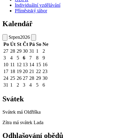
Individuální vzdělávání
Příměstský tábor
Kalendář
Srpen
2026
Po
Út
St
Čt
Pá
So
Ne
27
28
29
30
31
1
2
3
4
5
6
7
8
9
10
11
12
13
14
15
16
17
18
19
20
21
22
23
24
25
26
27
28
29
30
31
1
2
3
4
5
6
Svátek
Svátek má
Oldřiška
Zítra má svátek
Lada
Odhlašování obědů