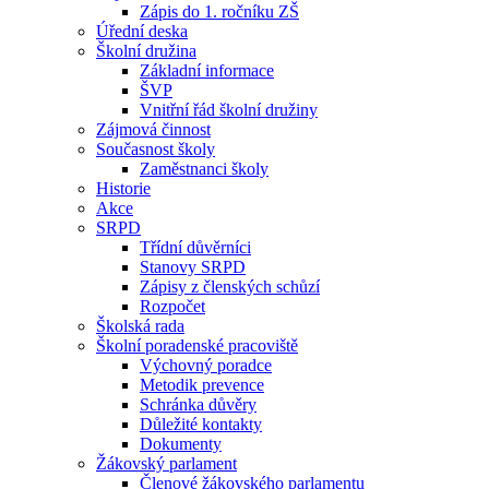
Zápis do 1. ročníku ZŠ
Úřední deska
Školní družina
Základní informace
ŠVP
Vnitřní řád školní družiny
Zájmová činnost
Současnost školy
Zaměstnanci školy
Historie
Akce
SRPD
Třídní důvěrníci
Stanovy SRPD
Zápisy z členských schůzí
Rozpočet
Školská rada
Školní poradenské pracoviště
Výchovný poradce
Metodik prevence
Schránka důvěry
Důležité kontakty
Dokumenty
Žákovský parlament
Členové žákovského parlamentu