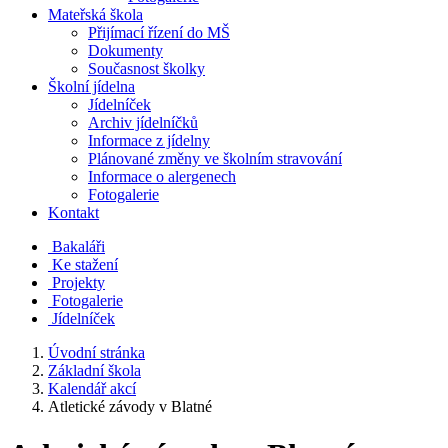
Mateřská škola
Přijímací řízení do MŠ
Dokumenty
Současnost školky
Školní jídelna
Jídelníček
Archiv jídelníčků
Informace z jídelny
Plánované změny ve školním stravování
Informace o alergenech
Fotogalerie
Kontakt
Bakaláři
Ke stažení
Projekty
Fotogalerie
Jídelníček
Úvodní stránka
Základní škola
Kalendář akcí
Atletické závody v Blatné