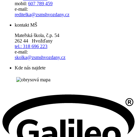
mobil:
607 789 459
e-mail:
reditelka@zsmshvozdany.cz
kontakt MŠ
Mateřská škola, č.p. 54
262 44 Hvožďany
tel.: 318 696 223
e-mail:
skolka@zsmshvozdany.cz
Kde nás najdete