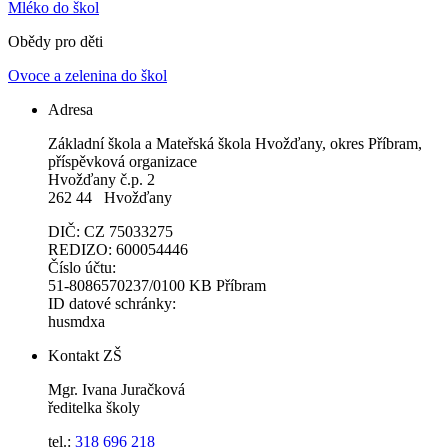
Mléko do škol
Obědy pro děti
Ovoce a zelenina do škol
Adresa
Základní škola a Mateřská škola Hvožďany, okres Příbram,
příspěvková organizace
Hvožďany č.p. 2
262 44 Hvožďany
DIČ: CZ 75033275
REDIZO: 600054446
Číslo účtu:
51-8086570237/0100 KB Příbram
ID datové schránky:
husmdxa
Kontakt ZŠ
Mgr. Ivana Juračková
ředitelka školy
tel.:
318 696 218