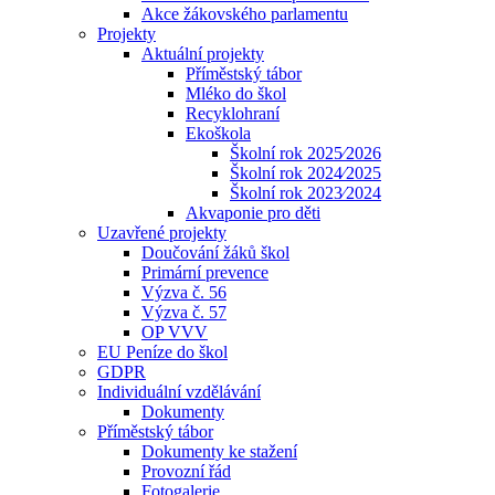
Akce žákovského parlamentu
Projekty
Aktuální projekty
Příměstský tábor
Mléko do škol
Recyklohraní
Ekoškola
Školní rok 2025⁄2026
Školní rok 2024⁄2025
Školní rok 2023⁄2024
Akvaponie pro děti
Uzavřené projekty
Doučování žáků škol
Primární prevence
Výzva č. 56
Výzva č. 57
OP VVV
EU Peníze do škol
GDPR
Individuální vzdělávání
Dokumenty
Příměstský tábor
Dokumenty ke stažení
Provozní řád
Fotogalerie