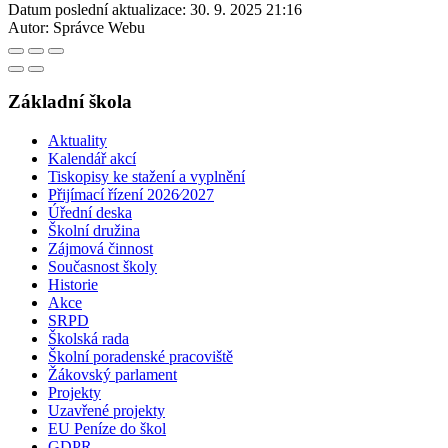
Datum poslední aktualizace:
30. 9. 2025 21:16
Autor:
Správce Webu
Základní škola
Aktuality
Kalendář akcí
Tiskopisy ke stažení a vyplnění
Přijímací řízení 2026⁄2027
Úřední deska
Školní družina
Zájmová činnost
Současnost školy
Historie
Akce
SRPD
Školská rada
Školní poradenské pracoviště
Žákovský parlament
Projekty
Uzavřené projekty
EU Peníze do škol
GDPR