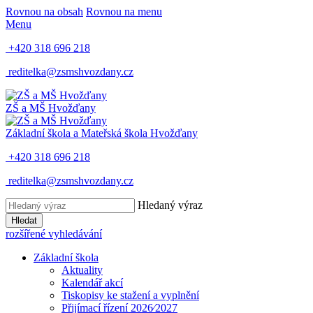
Rovnou na obsah
Rovnou na menu
Menu
+420 318 696 218
reditelka@zsmshvozdany.cz
ZŠ a MŠ
Hvožďany
Základní škola a Mateřská škola
Hvožďany
+420 318 696 218
reditelka@zsmshvozdany.cz
Hledaný výraz
Hledat
rozšířené vyhledávání
Základní škola
Aktuality
Kalendář akcí
Tiskopisy ke stažení a vyplnění
Přijímací řízení 2026⁄2027